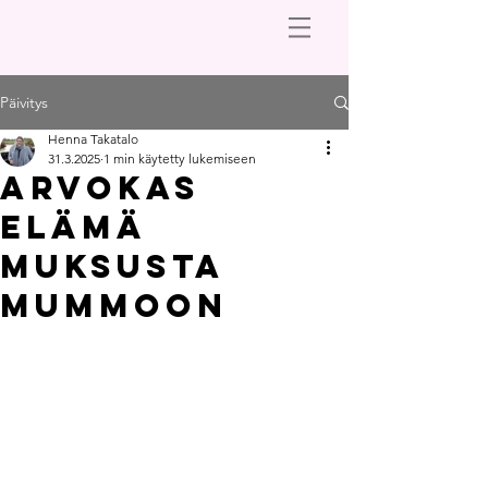
Päivitys
Henna Takatalo
31.3.2025
1 min käytetty lukemiseen
Arvokas
elämä
muksusta
mummoon