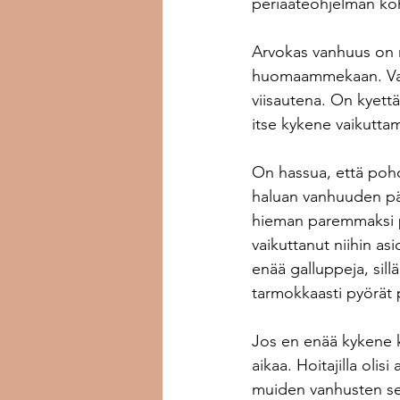
periaateohjelman ko
Arvokas vanhuus on 
huomaammekaan. Vanh
viisautena. On kyettä
itse kykene vaikutta
On hassua, että pohd
haluan vanhuuden päi
hieman paremmaksi pa
vaikuttanut niihin asi
enää galluppeja, sill
tarmokkaasti pyörät 
Jos en enää kykene k
aikaa. Hoitajilla olis
muiden vanhusten seur