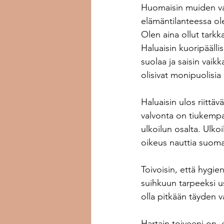
Huomaisin muiden va
elämäntilanteessa ol
Olen aina ollut tark
Haluaisin kuoripäällis
suolaa ja saisin vaik
olisivat monipuolisia 
Haluaisin ulos riittäv
valvonta on tiukempaa
ulkoilun osalta. Ulkoil
oikeus nauttia suoma
Toivoisin, että hygien
suihkuun tarpeeksi use
olla pitkään täyden v
Hartain toiveeni on, 