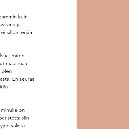
peammin kuin 
arana ja 
ei silloin enää 
lvää, miten 
nut maailmaa 
 olen 
kasta. En seuraa 
itää 
 minulle on 
atistettaisiin 
jen välistä. 