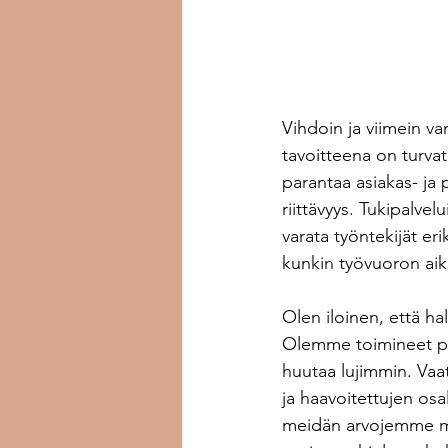
Vihdoin ja viimein va
tavoitteena on turva
parantaa asiakas- ja 
riittävyys. Tukipalve
varata työntekijät er
kunkin työvuoron aika
Olen iloinen, että ha
Olemme toimineet puo
huutaa lujimmin. Vaat
ja haavoitettujen osa
meidän arvojemme muk