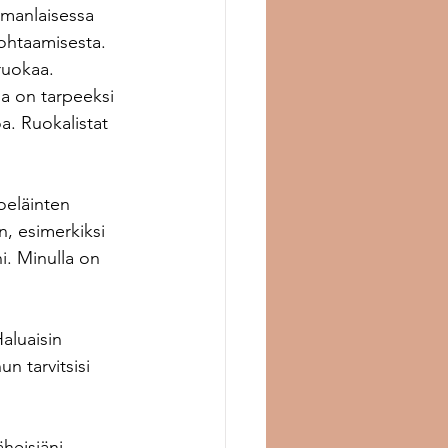
manlaisessa 
ohtaamisesta. 
ruokaa. 
sa on tarpeeksi 
a. Ruokalistat 
toeläinten 
n, esimerkiksi 
ni. Minulla on 
Haluaisin 
n tarvitsisi 
heisiäni, 