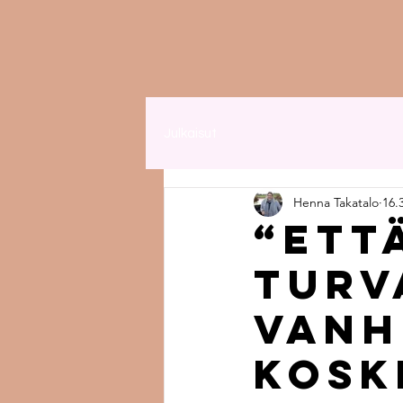
Julkaisut
Henna Takatalo
16.
“Ett
turv
Vanh
kosk