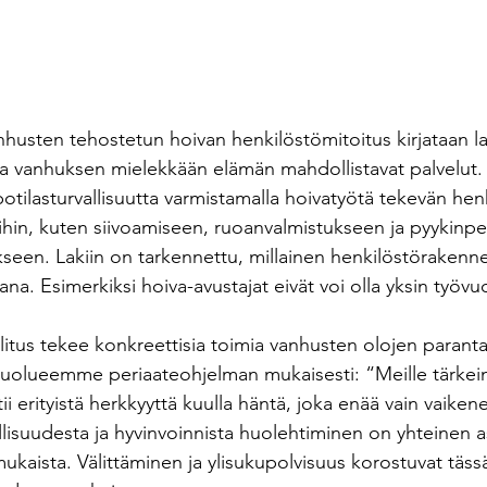
nhusten tehostetun hoivan henkilöstömitoitus kirjataan lak
ta vanhuksen mielekkään elämän mahdollistavat palvelut. 
potilasturvallisuutta varmistamalla hoivatyötä tekevän hen
luihin, kuten siivoamiseen, ruoanvalmistukseen ja pyykinpe
ikseen. Lakiin on tarkennettu, millainen henkilöstörakenne
na. Esimerkiksi hoiva-avustajat eivät voi olla yksin työvu
llitus tekee konkreettisia toimia vanhusten olojen paranta
lueemme periaateohjelman mukaisesti: “Meille tärkein e
ii erityistä herkkyyttä kuulla häntä, joka enää vain vaike
llisuudesta ja hyvinvoinnista huolehtiminen on yhteinen a
aista. Välittäminen ja ylisukupolvisuus korostuvat täss