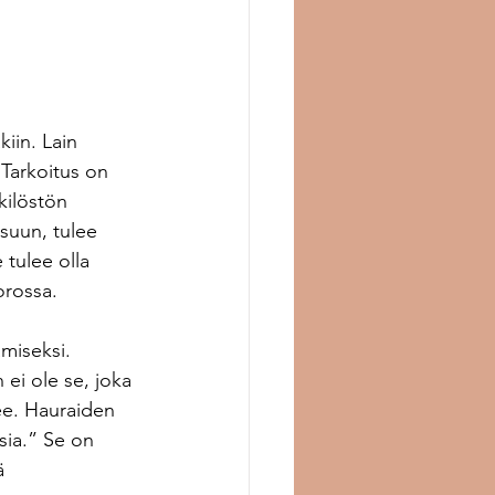
iin. Lain 
Tarkoitus on 
kilöstön 
suun, tulee 
 tulee olla 
orossa. 
miseksi. 
i ole se, joka 
nee. Hauraiden 
sia.” Se on 
ä 