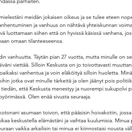
hdassa parhaiten. 
mielestäni meidän jokaisen oikeus ja se tulee eteen no
entuminen ja vanhuus on nähtävä yhteiskunnan voimav
vä luottamaan siihen että on hyvissä käsissä vanhana, jos 
maan omaan tilanteeseensa.
in vanhuutta. Täytän pian 27 vuotta, mutta minulle on se
väni viettää. Silloin Keskusta on jo toivottavasti muutta
ikaksi vanhentua ja voin eläköityä silloin huoletta. Minä
oihin jotka ovat minulle tärkeitä ja olen jäänyt pois politii
ä tiedän, että Keskusta menestyy ja nuorempi sukupolvi p
pyörimässä. Olen enää sivusta seuraaja.
otonani asumaan toivon, että pääsisin hoivakotiin, jossa
i aikaa keskustella elämästäni ja vaihtaa kuulumisia. Minua p
aan vaikka arkailisin tai minua ei kiinnostaisi nousta välly