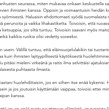
nhusten seurassa, miten mukavaa onkaan keskustella sa
evien ihmisten kanssa. Oppisin ja voimaantuisin heidän k
ka syömisestä. Haluaisin ehdottomasti syödä suomalaista 
iä perunoita ja vaikka lihakastiketta. Toivoisin, että ruoas
ka ketsuppia, jos siltä tuntuu. Toivoisin saavani myös maito
eikä kaikkia ruokia olisi vedetty soseeksi. 
än usein. Välillä tuntuu, että eläinsuojelulakikin tai tuotan
 kuin ihmisten lajityypillisestä käytöksestä huolehtimine
u pitäisi mieleni virkeänä ja raitis ilma selvittäisi ajatuksia
laisesta puhtaasta ilmasta.
iastani huolehdittaisiin, jos en siihen itse enää kykenisi. 
in ja jos joutuisin käyttämään vaippaa, toivoisi ettei minu
aipan kanssa. 
että jos en enää pysty nauttimaan elämästä, en tunnista lä