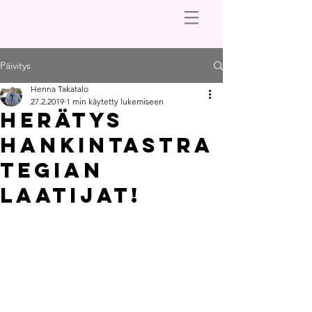
Päivitys
Henna Takatalo
27.2.2019
1 min käytetty lukemiseen
Herätys
hankintastra
tegian
laatijat!