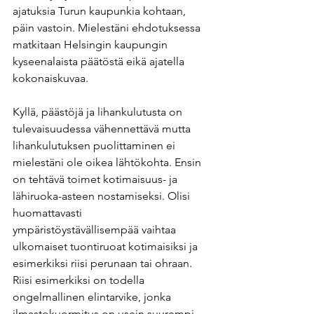
ajatuksia Turun kaupunkia kohtaan, 
päin vastoin. Mielestäni ehdotuksessa 
matkitaan Helsingin kaupungin 
kyseenalaista päätöstä eikä ajatella 
kokonaiskuvaa.
Kyllä, päästöjä ja lihankulutusta on 
tulevaisuudessa vähennettävä mutta 
lihankulutuksen puolittaminen ei 
mielestäni ole oikea lähtökohta. Ensin 
on tehtävä toimet kotimaisuus- ja 
lähiruoka-asteen nostamiseksi. Olisi 
huomattavasti 
ympäristöystävällisempää vaihtaa 
ulkomaiset tuontiruoat kotimaisiksi ja 
esimerkiksi riisi perunaan tai ohraan. 
Riisi esimerkiksi on todella 
ongelmallinen elintarvike, jonka 
ilmastokuormitus on usein suurempi 