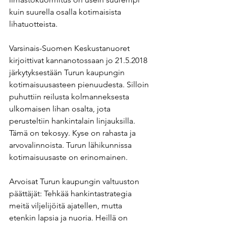
kuin suurella osalla kotimaisista 
lihatuotteista. 
Varsinais-Suomen Keskustanuoret 
kirjoittivat kannanotossaan jo 21.5.2018 
järkytyksestään Turun kaupungin 
kotimaisuusasteen pienuudesta. Silloin 
puhuttiin reilusta kolmanneksesta 
ulkomaisen lihan osalta, jota 
perusteltiin hankintalain linjauksilla. 
Tämä on tekosyy. Kyse on rahasta ja 
arvovalinnoista. Turun lähikunnissa 
kotimaisuusaste on erinomainen. 
Arvoisat Turun kaupungin valtuuston 
päättäjät: Tehkää hankintastrategia 
meitä viljelijöitä ajatellen, mutta 
etenkin lapsia ja nuoria. Heillä on 