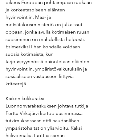
oikeus Euroopan puhtaimpaan ruokaan 
ja korkeatasoiseen eläinten 
hyvinvointiin. Maa- ja 
metsätalousministeriö on julkaissut 
oppaan, jonka avulla kotimaisen ruuan 
suosiminen on mahdollista helposti. 
Esimerkiksi lihan kohdalla voidaan 
suosia kotimaista, kun 
tarjouspyynnössä painotetaan eläinten 
hyvinvointiin, ympäristövaikutuksiin ja 
sosiaaliseen vastuuseen liittyviä 
kriteerejä.
Kaiken kukkuraksi 
Luonnonvarakeskuksen johtava tutkija 
Perttu Virkajärvi kertoo uusimmassa 
tutkimuksessaan että naudanlihan 
ympäristöhaitat on yliarvioitu. Kaksi 
hiilivoimalaa tuottaa saman 