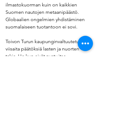
ilmastokuorman kuin on kaikkien 
Suomen nautojen metaanipäästö. 
Globaalien ongelmien yhdistäminen 
suomalaiseen tuotantoon ei sovi. 
Toivon Turun kaupunginvaltuutetuilta 
viisaita päätöksiä lasten ja nuorten 
takia. He kun eivät pysty itse 
päättämään millaista ruokaa heille 
koulussa tarjoillaan. Olisikin hyvä tehdä 
kyselyä kouluista ja selvittää millaista 
ruokaa lapset haluavat syödä. Se on 
mielestäni heidän oikeutensa.
Henna Takatalo