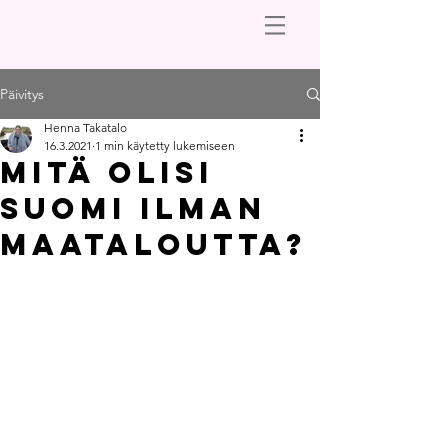
Päivitys
Henna Takatalo
16.3.2021
1 min käytetty lukemiseen
Mitä olisi
Suomi ilman
maataloutta?