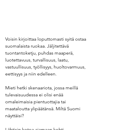
Voisin kirjoittaa loputtomasti syitä ostaa 
suomalaista ruokaa. Jäljitettävä 
tuontantoketju, puhdas maaperä, 
luotettavuus, turvallisuus, laatu, 
vastuullisuus, työllisyys, huoltovarmuus, 
eettisyys ja niin edelleen. 
Mieti hetki skenaariota, jossa meillä 
tulevaisuudessa ei olisi enää 
omaleimaisia pientuottajia tai 
maataloutta ylipäätänsä. Miltä Suomi 
näyttäisi?
Lähtisin kotoa ajamaan kohti 