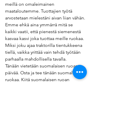
meillä on omaleimainen 
maataloutemme. Tuottajien työtä 
arvostetaan mielestäni aivan liian vähän. 
Emme ehkä aina ymmärrä mitä se 
kaikki vaatii, että pienestä siemenestä 
kasvaa kasvi joka tuottaa meille ruokaa. 
Miksi joku ajaa traktorilla tientukkeena 
tiellä, vaikka yrittää vain tehdä työtään 
parhaalla mahdollisella tavalla. 
Tänään vietetään suomalaisen ruoan 
päivää. Osta ja tee tänään suomalaista 
ruokaa. Kiitä suomalaisen ruoan 
tuottajaa. He ovat kiitoksensa 
ansainneet.