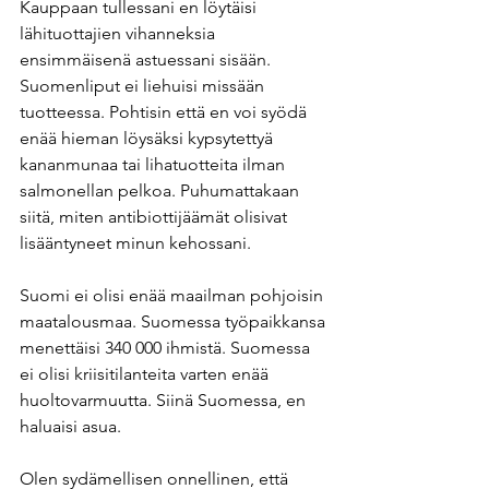
Kauppaan tullessani en löytäisi 
lähituottajien vihanneksia 
ensimmäisenä astuessani sisään. 
Suomenliput ei liehuisi missään 
tuotteessa. Pohtisin että en voi syödä 
enää hieman löysäksi kypsytettyä 
kananmunaa tai lihatuotteita ilman 
salmonellan pelkoa. Puhumattakaan 
siitä, miten antibiottijäämät olisivat 
lisääntyneet minun kehossani. 
Suomi ei olisi enää maailman pohjoisin 
maatalousmaa. Suomessa työpaikkansa 
menettäisi 340 000 ihmistä. Suomessa 
ei olisi kriisitilanteita varten enää 
huoltovarmuutta. Siinä Suomessa, en 
haluaisi asua. 
Olen sydämellisen onnellinen, että 