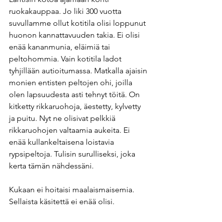
ruokakauppaa. Jo liki 300 vuotta 
suvullamme ollut kotitila olisi loppunut 
huonon kannattavuuden takia. Ei olisi 
enää kananmunia, eläimiä tai 
peltohommia. Vain kotitila ladot 
tyhjillään autioitumassa. Matkalla ajaisin 
monien entisten peltojen ohi, joilla 
olen lapsuudesta asti tehnyt töitä. On 
kitketty rikkaruohoja, äestetty, kylvetty 
ja puitu. Nyt ne olisivat pelkkiä 
rikkaruohojen valtaamia aukeita. Ei 
enää kullankeltaisena loistavia 
rypsipeltoja. Tulisin surulliseksi, joka 
kerta tämän nähdessäni. 
Kukaan ei hoitaisi maalaismaisemia. 
Sellaista käsitettä ei enää olisi.