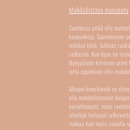
Mahdollistava maaseutu
Suomessa pitää olla mahdol
kaupunkeja. Suomalainen pu
tehtävä töitä. Julkiset ruok
ratkaista. Kun kyse on last
Nykypäivän kiireisen arjen k
jotta oppiminen olisi mahdo
Alkuperämerkinnät on oltav
olla mahdollisimman helppo
vaivattomasti, myös ravint
viljelijät haluavat jatkuvas
ruokaa tuet myös samalla s