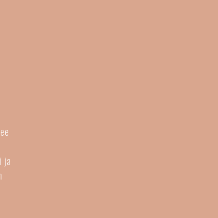
kee
 ja
n