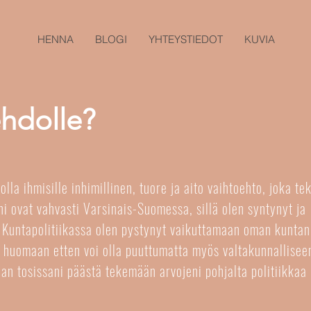
HENNA
BLOGI
YHTEYSTIEDOT
KUVIA
ehdolle?
olla ihmisille inhimillinen, tuore ja aito vaihtoehto, joka te
 ovat vahvasti Varsinais-Suomessa, sillä olen syntynyt ja
 Kuntapolitiikassa olen pystynyt vaikuttamaan oman kuntani
a huomaan etten voi olla puuttumatta myös valtakunnallisee
an tosissani päästä tekemään arvojeni pohjalta politiikkaa