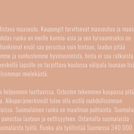
listava maaseutu. Kaupungit tarvitsevat maaseutua ja maa
hdas ruoka on meille kunnia-asia ja sen turvaamiseksi on
ahankinnat eivät saa perustua vain hintaan, laadun pitää
emme ja vanhustemme hyvinvoinnista, hinta ei saa ratkaista
eskellä lapsille on tarjottava koulussa välipala lounaan lis
llisimman mielekästä.
a helpommin luettavissa. Ostosten tekeminen kaupassa pit
a. Alkuperämerkinnät tulee olla esillä mahdollisimman
oloissa. Suomalainen ruoka on maailman puhtainta. Suomala
ti panostaa laatuun ja eettisyyteen. Ostamalla suomalaista
uomalaista työtä. Ruoka-ala työllistää Suomessa 340 000