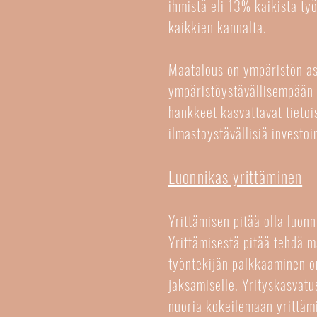
ihmistä eli 13% kaikista ty
kaikkien kannalta.
Maatalous on ympäristön as
ympäristöystävällisempään s
hankkeet kasvattavat tietoi
ilmastoystävällisiä investo
Luonnikas yrittäminen
Yrittämisen pitää olla luonn
Yrittämisestä pitää tehdä 
työntekijän palkkaaminen o
jaksamiselle. Yrityskasvatus
nuoria kokeilemaan yrittäm