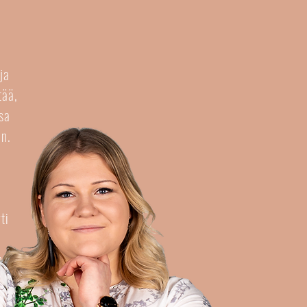
ja
tää,
sa
un.
ti
n