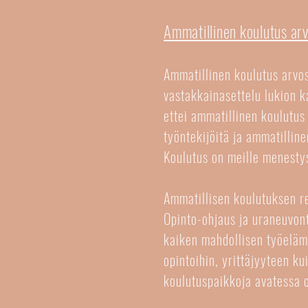
Ammatillinen koulutus ar
Ammatillinen koulutus arvo
vastakkainasettelu lukion k
ettei ammatillinen koulutus
työntekijöitä ja ammatilli
Koulutus on meille menesty
Ammatillisen koulutuksen r
Opinto-ohjaus ja uraneuvont
kaiken mahdollisen työelämä
opintoihin, yrittäjyyteen ku
koulutuspaikkoja avatessa 