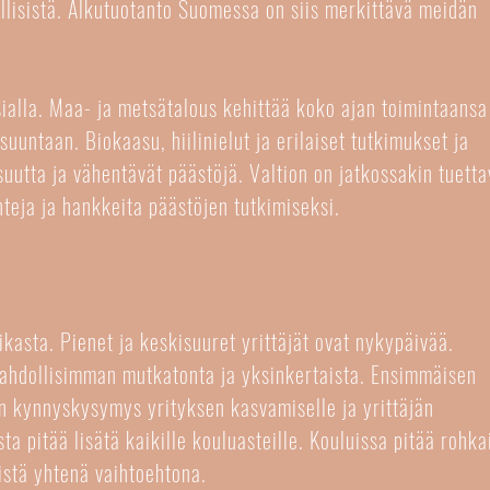
öllisistä. Alkutuotanto Suomessa on siis merkittävä meidän
ialla. Maa- ja metsätalous kehittää koko ajan toimintaansa
uuntaan. Biokaasu, hiilinielut ja erilaiset tutkimukset ja
suutta ja vähentävät päästöjä. Valtion on jatkossakin tuetta
inteja ja hankkeita päästöjen tutkimiseksi.
ikasta. Pienet ja keskisuuret yrittäjät ovat nykypäivää.
mahdollisimman mutkatonta ja yksinkertaista. Ensimmäisen
n kynnyskysymys yrityksen kasvamiselle ja yrittäjän
ta pitää lisätä kaikille kouluasteille. Kouluissa pitää rohka
istä yhtenä vaihtoehtona.