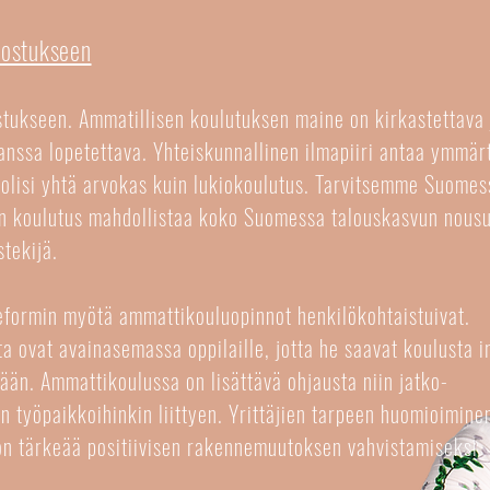
vostukseen
stukseen. Ammatillisen koulutuksen maine on kirkastettava 
anssa lopetettava. Yhteiskunnallinen ilmapiiri antaa ymmär
 olisi yhtä arvokas kuin lukiokoulutus. Tarvitsemme Suomes
nen koulutus mahdollistaa koko Suomessa talouskasvun nous
stekijä.
eformin myötä ammattikouluopinnot henkilökohtaistuivat.
a ovat avainasemassa oppilaille, jotta he saavat koulusta ir
än. Ammattikoulussa on lisättävä ohjausta niin jatko-
in työpaikkoihinkin liittyen. Yrittäjien tarpeen huomioimine
on tärkeää positiivisen rakennemuutoksen vahvistamiseksi.