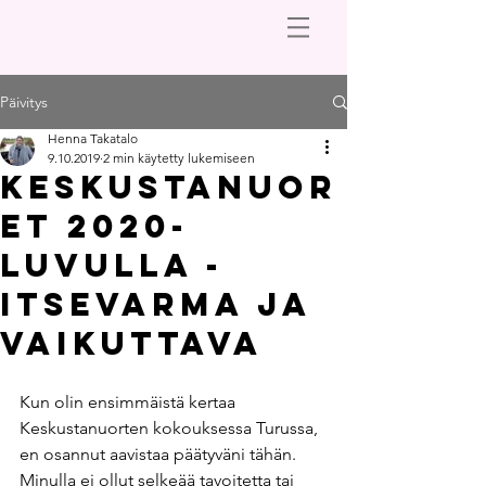
Päivitys
Henna Takatalo
9.10.2019
2 min käytetty lukemiseen
KESKUSTANUOR
ET 2020-
LUVULLA -
ITSEVARMA JA
VAIKUTTAVA
Kun olin ensimmäistä kertaa 
Keskustanuorten kokouksessa Turussa, 
en osannut aavistaa päätyväni tähän. 
Minulla ei ollut selkeää tavoitetta tai 