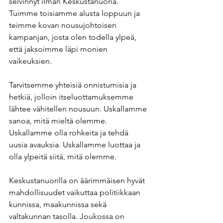
selvinnyt ilman Keskustanuoria. 
Tuimme toisiamme alusta loppuun ja 
teimme kovan nousujohtoisen 
kampanjan, josta olen todella ylpeä, 
että jaksoimme läpi monien 
vaikeuksien.
Tarvitsemme yhteisiä onnistumisia ja 
hetkiä, jolloin itseluottamuksemme 
lähtee vähitellen nousuun. Uskallamme 
sanoa, mitä mieltä olemme. 
Uskallamme olla rohkeita ja tehdä 
uusia avauksia. Uskallamme luottaa ja 
olla ylpeitä siitä, mitä olemme.
Keskustanuorilla on äärimmäisen hyvät 
mahdollisuudet vaikuttaa politiikkaan 
kunnissa, maakunnissa sekä 
valtakunnan tasolla. Joukossa on 