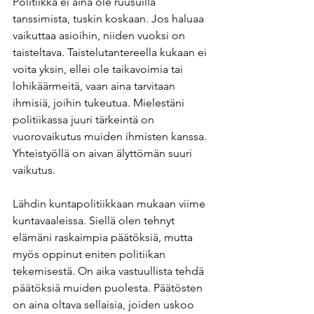
Politiikka ei aina ole ruusuilla 
tanssimista, tuskin koskaan. Jos haluaa 
vaikuttaa asioihin, niiden vuoksi on 
taisteltava. Taistelutantereella kukaan ei 
voita yksin, ellei ole taikavoimia tai 
lohikäärmeitä, vaan aina tarvitaan 
ihmisiä, joihin tukeutua. Mielestäni 
politiikassa juuri tärkeintä on 
vuorovaikutus muiden ihmisten kanssa. 
Yhteistyöllä on aivan älyttömän suuri 
vaikutus.
Lähdin kuntapolitiikkaan mukaan viime 
kuntavaaleissa. Siellä olen tehnyt 
elämäni raskaimpia päätöksiä, mutta 
myös oppinut eniten politiikan 
tekemisestä. On aika vastuullista tehdä 
päätöksiä muiden puolesta. Päätösten 
on aina oltava sellaisia, joiden uskoo 