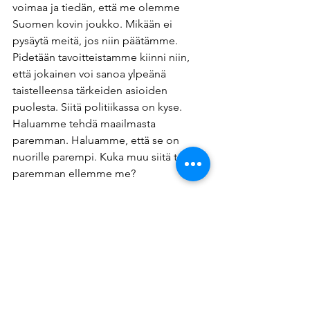
voimaa ja tiedän, että me olemme 
Suomen kovin joukko. Mikään ei 
pysäytä meitä, jos niin päätämme. 
Pidetään tavoitteistamme kiinni niin, 
että jokainen voi sanoa ylpeänä 
taistelleensa tärkeiden asioiden 
puolesta. Siitä politiikassa on kyse. 
Haluamme tehdä maailmasta 
paremman. Haluamme, että se on 
nuorille parempi. Kuka muu siitä tekee 
paremman ellemme me? 
Henna Takatalo
Puheenjohtajaehdokas