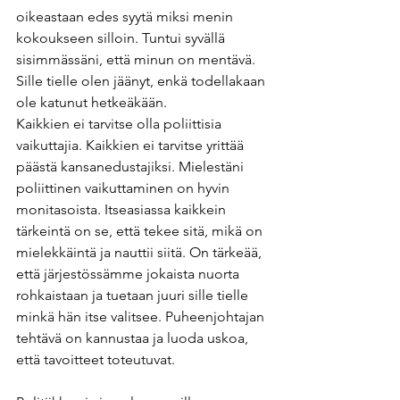
oikeastaan edes syytä miksi menin 
kokoukseen silloin. Tuntui syvällä 
sisimmässäni, että minun on mentävä. 
Sille tielle olen jäänyt, enkä todellakaan 
ole katunut hetkeäkään.
Kaikkien ei tarvitse olla poliittisia 
vaikuttajia. Kaikkien ei tarvitse yrittää 
päästä kansanedustajiksi. Mielestäni 
poliittinen vaikuttaminen on hyvin 
monitasoista. Itseasiassa kaikkein 
tärkeintä on se, että tekee sitä, mikä on 
mielekkäintä ja nauttii siitä. On tärkeää, 
että järjestössämme jokaista nuorta 
rohkaistaan ja tuetaan juuri sille tielle 
minkä hän itse valitsee. Puheenjohtajan 
tehtävä on kannustaa ja luoda uskoa, 
että tavoitteet toteutuvat.