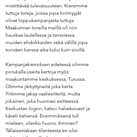
mietittävää tulevaisuuteen. Kiersimme 
tuttuja toreja, joissa jopa torimyyjät 
olivat loppukampanjasta tuttuja. 
Maakunnan toreilla meillä oli niin 
hauskaa laulellessa ja tanssiessa 
muiden ehdokkaiden sekä välillä jopa 
toriväen kanssa aika kului kuin siivillä.
Kampanjakierroksen edetessä olimme 
porukalla useita kertoja myös 
maakuntamme keskuksessa, Turussa. 
Olimme järkyttyneitä joka kerta. 
Yritimme jakaa vaaliesitteitä, mutta 
jokainen, joka huomasi esitteessä 
Keskustan logon, katsoi halveksivasti ja 
käveli tiehensä. Ensimmäisenä tuli 
mieleen, olenko huono ihminen? 
Tällaisestakaan tilanteesta en olisi 