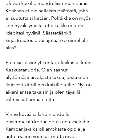
olevan kaikille mahdollisimman paras. 
Koskaan ei ole sellaista päätöstä, joka 
ei suututtaisi ketään. Politiikka on myös 
sen hyväksymistä, että kaikki ei pidä 
ideoitasi hyvänä. Säästetäänkö 
kirjastoautosta vai ajetaanko uimahalli 
alas?
En olisi selvinnyt kuntapolitiikasta ilman 
Keskustanuoria. Olen saanut 
älyttömästi arvokasta tukea, josta olen 
ikuisesti kiitollinen kaikille teille! Nyt on 
aikani antaa takaisin ja olen täysillä 
valmis auttamaan teitä.
Viime keväänä lähdin ehdolle 
ensimmäistä kertaa eduskuntavaaleihin. 
Kampanja-aika oli arvokasta oppia ja 
antoi paljon voimaa, mutta myös 